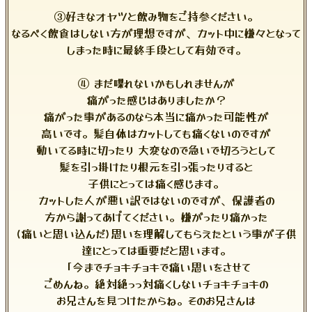
③好きなオヤツと飲み物をご持参ください。
なるべく飲食はしない方が理想ですが、カット中に嫌々となって
しまった時に最終手段として有効です。
④ まだ喋れないかもしれませんが
痛がった感じはありましたか？
痛がった事があるのなら本当に痛かった可能性が
高いです。髪自体はカットしても痛くないのですが
動いてる時に切ったり 大変なので急いで切ろうとして
髪を引っ掛けたり根元を引っ張ったりすると
子供にとっては痛く感じます。
カットした人が悪い訳ではないのですが、保護者の
方から謝ってあげてください。嫌がったり痛かった
(痛いと思い込んだ)思いを理解してもらえたという事が子供
達にとっては重要だと思います。
「今までチョキチョキで痛い思いをさせて
ごめんね。絶対絶っっ対痛くしないチョキチョキの
お兄さんを見つけたからね。そのお兄さんは