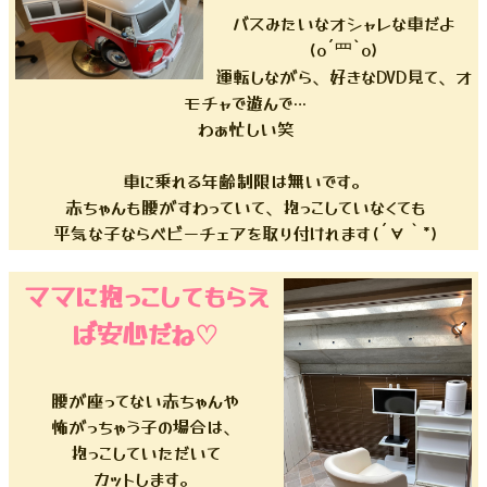
バスみたいなオシャレな車だよ
(o´罒`o)
運転しながら、好きなDVD見て、オ
モチャで遊んで…
わぁ忙しい笑
車に乗れる年齢制限は無いです。
赤ちゃんも腰がすわっていて、抱っこしていなくても
平気な子ならベビーチェアを取り付けれます(´∀｀*)
ママに抱っこしてもらえ
ば安心だね♡
腰が座ってない赤ちゃんや
怖がっちゃう子の場合は、
抱っこしていただいて
カットします。