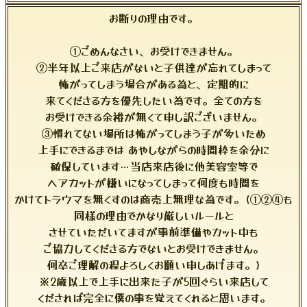
お断りの理由です。
①ごめんなさい、お受けできません。
②半年以上ご来店がないと子供達が忘れてしまって
怖がってしまう場合がある為と、定期的に
来てくださる方を優先したい為です。全ての方を
お受けできる余裕が無くて申し訳ございません。
③慣れてない場所は怖がってしまう子が多いため
上手にできるまでは あやしながらの時間枠を余分に
確保しています…当店来店後に他美容室等で
ヘアカットが嫌いになってしまって何度も時間を
かけてトラウマを無くすのは商売上無理な為です。(①②④も
同様の理由でかなり厳しいルールと
させていただいてますが事前準備やカット中も
ご協力してくださる方でないとお受けできません。
何卒ご理解の程よろしくお願い申しあげます。)
※2歳以上で上手に出来た子が5回ぐらい来店して
くだされば完全に僕の事を覚えてくれると思います。