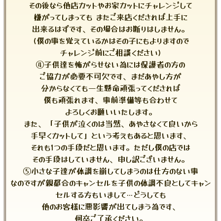
その後なら他店カットやお家カットにチャレンジして
嫌がってしまっても またご来店くだされば上手に
出来るはずです、その場合はお断りはしません。
(僕の事を覚えているかはその子にもよりますので
チャレンジ前にご相談ください)
④子供達を怖がらせない為には保護者の方の
ご協力が必要不可欠です、まだあやし方が
分からなくても一生懸命頑張ってくだされば
僕も頑張れます、事前準備等も合わせて
よろしくお願いいたします。
また、「子供が泣くのは当然、あやさなくて良いから
手早くカットして」という考えもあると思います、
それも1つの手段だと思います。ただし僕の店では
その手段はしていません、申し訳ございません。
⑤小さな子達が体調を崩してしまうのは仕方のない事
なのですが親都合のキャンセルを子供の体調不良としてキャン
セルする方もいまして…どうしても
他のお客様に悪影響が出てしまう為です、
何卒ご了承ください。