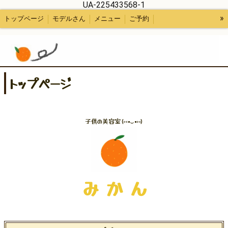
UA-225433568-1
»
トップページ
モデルさん
メニュー
ご予約
スタッフ紹介など
トップページ
子供の美容室(⑅•ᴗ•⑅)
み か ん